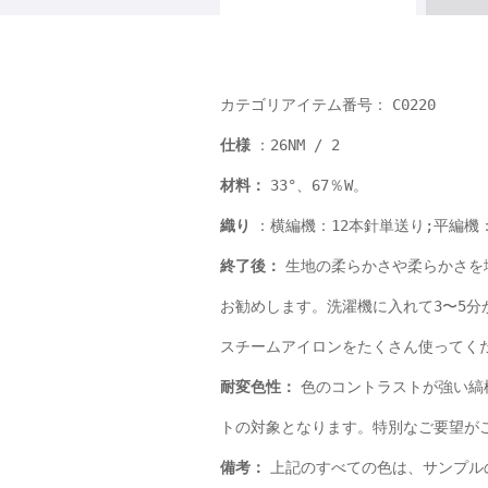
C0220
カテゴリアイテム番号：
：26NM / 2
仕様
33°、67％W。
材料：
：横編機：12本針単送り;平編機
織り
生地の柔らかさや柔らかさを
終了後：
お勧めします。洗濯機に入れて3〜5分
スチームアイロンをたくさん使ってく
色のコントラストが強い縞
耐変色性：
トの対象となります。特別なご要望が
上記のすべての色は、サンプル
備考：