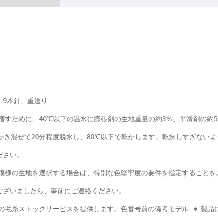
：9本針、重送り
増すために、40℃以下の温水に膨張剤の生地重量の約3％、平滑剤の約
かき混ぜて20分程度脱水し、80℃以下で乾かします。乾燥しすぎない
ださい。
模様の生地を選択する場合は、特別な色堅牢度の要件を指定することを
ございましたら、事前にご連絡ください。
の毛糸ストックサービスを提供します。色番号前の備考モデル
製品
∗