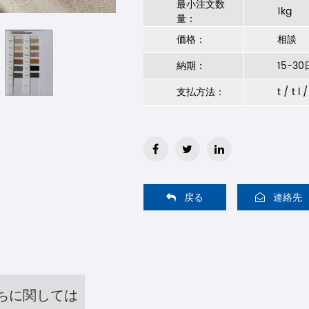
最小注文数
1kg
量：
価格：
相談
納期：
15-3
支払方法：
t / t l 
戻る
連絡先
ちに関しては