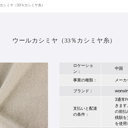
カシミヤ（33％カシミヤ糸）
ウールカシミヤ（33％カシミヤ糸）
ロケーショ
中国
ン：
事業の種類：
メーカ
ブランド：
wanxi
3通常
きます
支払いと配達
の前払
の条件：
残額を
を使用