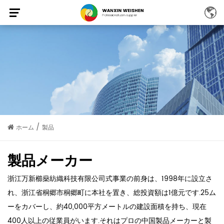
/
ホーム
製品
製品メーカー
浙江万新櫛燊紡織科技有限公司式事業の前身は、1998年に設立さ
れ、浙江省桐郷市桐郷町に本社を置き、総投資額は1億元です.25ム
ーをカバーし、約40,000平方メートルの建設面積を持ち、現在
400人以上の従業員がいます.それはプロの中国製品メーカーと製