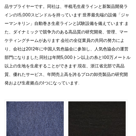
品サプライヤーです。同社は、半梳毛生産ラインと新製品開発ラ
インの15,000スピンドルを持っています.世界最先端の設備「ジャ
ーマンキリン」自動巻き生産ラインと試験設備を備えています.ま
た、ダイナミックで競争力のある高品質の研究開発、管理、マー
ケティングチームがあります.会社の全従業員の共同の努力によ
り、会社は2012年に中国人気色協会に参加し、人気色協会の運営
部門になりました.同社は年間5,000トン以上の糸と100万メートル
以上の生地を生産することができます.現在、浙江省北部で高品
質、優れたサービス、年間売上高を誇るプロの卸売製品の研究開
発および生産拠点の1つになっています.