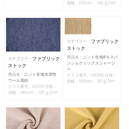
扉幅：150cm； 130 g /m³
ファブリック
カテゴリー：
ストック
商品名：
ニット生地8％スパ
ファブリック
カテゴリー：
ンシルクミックスジャージ
ストック
ー
商品名：
ニット生地水溶性
クラス番号：n0308 仕様：
ウール混紡
扉幅：150cm； 90 g /m³
クラス番号：n0310 仕様：
扉幅：145cm； 120 g /m³