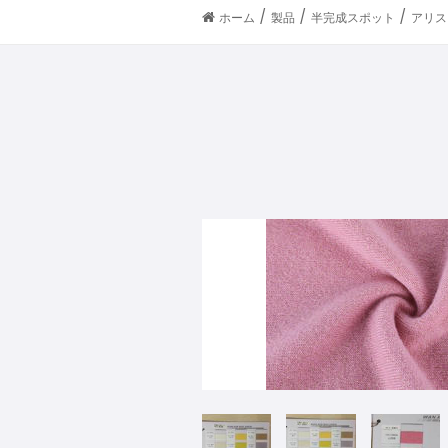
/
/
/
ホーム
製品
半完成スポット
アリス（