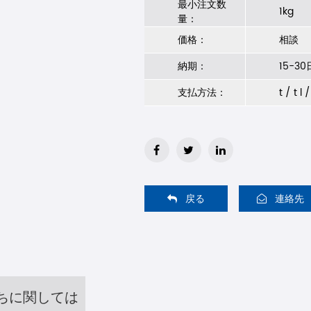
最小注文数
1kg
量：
価格：
相談
納期：
15-3
支払方法：
t / t l 
戻る
連絡先
ちに関しては