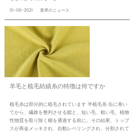
01-06-2021
業界のニュース
羊毛と梳毛紡績糸の特徴は何ですか
梳毛糸は部分的に梳毛されています 半梳毛糸 缶に巻い
てから、繊維を整列させる鰓と、短い毛、粗い毛、植物
性物質を取り除く櫛を通過する前に。その結果、トップ
スが再金メッキされ、自動レベリングされ、分割されて